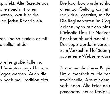
rojekt. Alte Rezepte aus
Die Kochbox wurde schlic
lten und mit tollen
allein zur Geltung kommt
setzen, war hier die
individuell gestaltet, mit 
und jeden Koch:in ein
Die Registerkarten im Cor
Zeichnungen auf den einz
Rückseite Platz für Notiz
zen und so startete es mit
Kochbox ab und macht si
e sollte mit dem
Das Logo wurde in versch
zum Verkauf in Hofläden p
sowie eine Webseite waren
pt eine große Rolle, so
d Brainstormings klar war,
Später wurde dieses Projek
es Logos werden. Auch die
Um authentisch zu bleibe
n noch mal Tradition trifft
traditionelle, Alte mit d
verbunden. Alte Fotos neu 
passendes, neues Design g